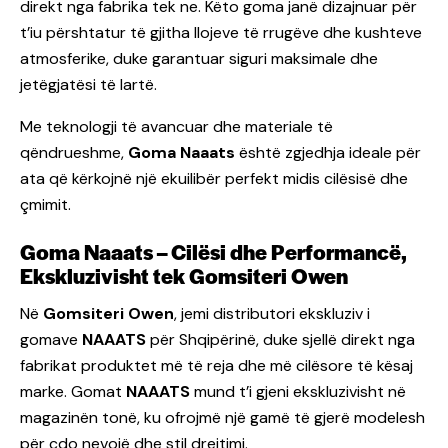
direkt nga fabrika tek ne. Këto goma janë dizajnuar për
t’iu përshtatur të gjitha llojeve të rrugëve dhe kushteve
atmosferike, duke garantuar siguri maksimale dhe
jetëgjatësi të lartë.
Me teknologji të avancuar dhe materiale të
qëndrueshme,
Goma Naaats
është zgjedhja ideale për
ata që kërkojnë një ekuilibër perfekt midis cilësisë dhe
çmimit.
Goma Naaats – Cilësi dhe Performancë,
Ekskluzivisht tek Gomsiteri Owen
Në
Gomsiteri Owen
, jemi distributori ekskluziv i
gomave
NAAATS
për Shqipërinë, duke sjellë direkt nga
fabrikat produktet më të reja dhe më cilësore të kësaj
marke. Gomat
NAAATS
mund t’i gjeni ekskluzivisht në
magazinën tonë, ku ofrojmë një gamë të gjerë modelesh
për çdo nevojë dhe stil drejtimi.