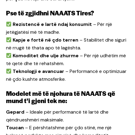
Pse të zgjidhni NAAATS Tires?
Rezistencë e lartë ndaj konsumit
– Për një
jetëgjatësi më të madhe.
Kapje e fortë në çdo terren
– Stabilitet dhe siguri
në rrugë të thata apo të lagështa.
Komoditet dhe ulje zhurme
– Për një udhëtim më
të qetë dhe të rehatshëm.
Teknologji e avancuar
– Performancë e optimizuar
në çdo kushte atmosferike.
Modelet më të njohura të NAAATS që
mund t’i gjeni tek ne:
Gepard
– Ideale për performancë të lartë dhe
qëndrueshmëri maksimale.
Toucan
– E përshtatshme për çdo stinë, me një