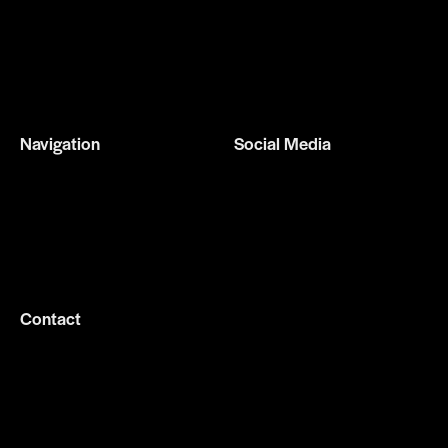
Navigation
Social Media
Home
Facebook
Services
Instagram
About us
Gallery
Contact
069 208 2606
info@gomisteriowen.com