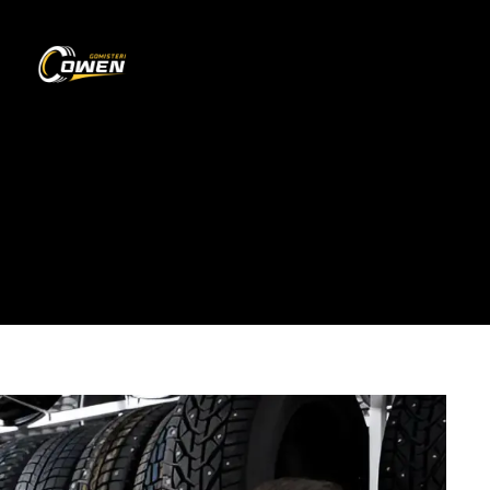
0
Pyetje
HOME
PYETJE