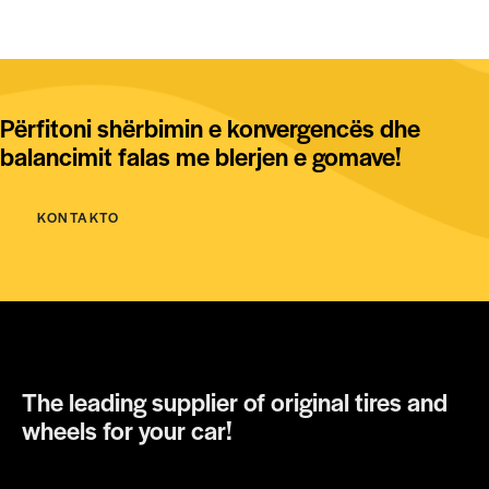
Përfitoni shërbimin e konvergencës dhe
balancimit falas me blerjen e gomave!
KONTAKTO
The leading supplier of original tires and
wheels for your car!