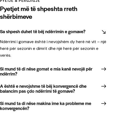
PYETJE & PËRGJIGJE
Pyetjet më të shpeshta rreth
shërbimeve
Sa shpesh duhet të bëj ndërrimin e gomave?
Ndërrimi i gomave është i nevojshëm dy herë në vit – një
herë për sezonin e dimrit dhe një herë për sezonin e
verës.
Si mund të di nëse gomat e mia kanë nevojë për
ndërrim?
A është e nevojshme të bëj konvergencë dhe
balancim pas çdo ndërrimi të gomave?
Si mund ta di nëse makina ime ka probleme me
konvergencën?