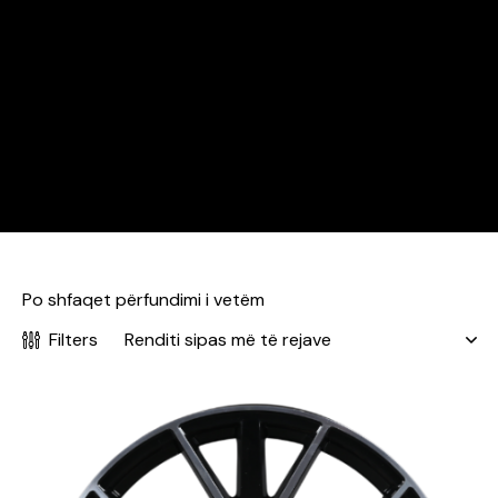
probleme.
Vizitoni Gomsiteri Owen dhe gjeni disqet Audi
perfekte për makinën tuaj – një kombinim i
shkëlqyer i stilit, sigurisë dhe performancës!
HOME
PRODUKTET
DISQE
AUDI
Po shfaqet përfundimi i vetëm
Filters