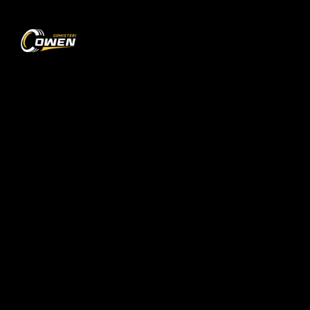
0
Audi
Disqe Audi – Performancë, Stil dhe Cilësi
Maksimale
Nëse kërkoni disqe Audi që kombinojnë
teknologjinë e avancuar, elegancën dhe
performancën, tek Gomsiteri Owen do të gjeni
një koleksion të gjerë modelesh origjinale dhe
cilësore. Disqet Audi janë të dizajnuara për të
garantuar balancim të përsosur, stabilitet dhe
një pamje të jashtëzakonshme, duke