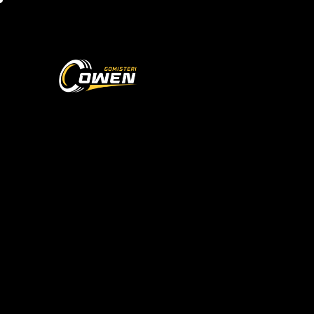
Kryefaqja
Shërbi