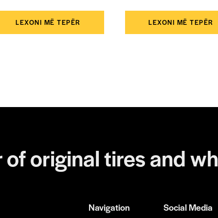
LEXONI MË TEPËR
LEXONI MË TEPËR
 of original tires and wh
Navigation
Social Media