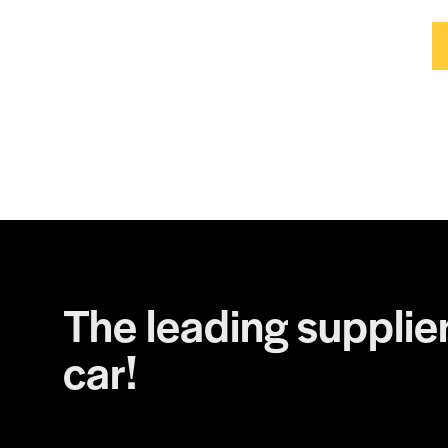
The leading supplier
car!